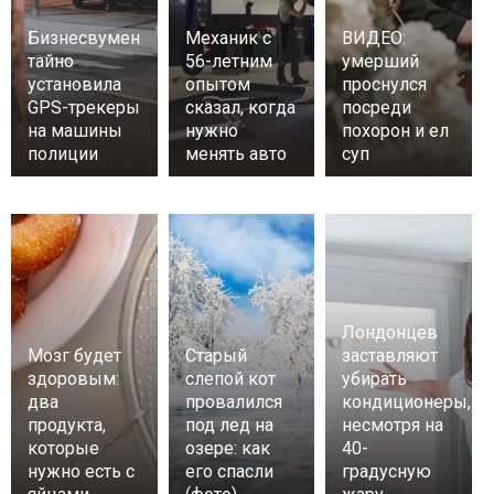
Бизнесвумен
Механик с
ВИДЕО:
тайно
56-летним
умерший
установила
опытом
проснулся
GPS-трекеры
сказал, когда
посреди
на машины
нужно
похорон и ел
полиции
менять авто
суп
Лондонцев
Мозг будет
Старый
заставляют
здоровым:
слепой кот
убирать
два
провалился
кондиционеры,
продукта,
под лед на
несмотря на
которые
озере: как
40-
нужно есть с
его спасли
градусную