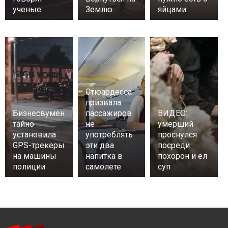
ученые
Землю
яйцами
Стюардесса
призвала
Бизнесвумен
пассажиров
ВИДЕО:
тайно
не
умерший
установила
употреблять
проснулся
GPS-трекеры
эти два
посреди
на машины
напитка в
похорон и ел
полиции
самолете
суп