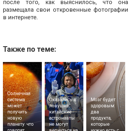
после того, как выяснилось, что она
размещала свои откровенные фотографии
в интернете.
Также по теме:
Солнечная
система
Оказались в
Мозг будет
может
ловушке:
здоровым:
получить
китайские
два
новую
астронавты
продукта,
планету: что
не могут
которые
говорят
вернуться на
нужно есть с