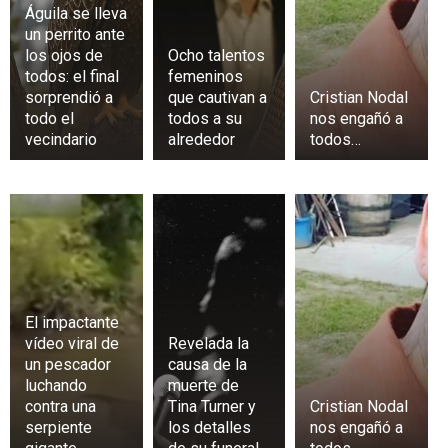
Águila se lleva
un perrito ante
los ojos de
Ocho talentos
todos: el final
femeninos
sorprendió a
que cautivan a
Cristian Nodal
todo el
todos a su
nos engañó a
vecindario
alrededor
todos…
El impactante
vídeo viral de
Revelada la
un pescador
causa de la
luchando
muerte de
contra una
Tina Turner y
Cristian Nodal
serpiente
los detalles
nos engañó a