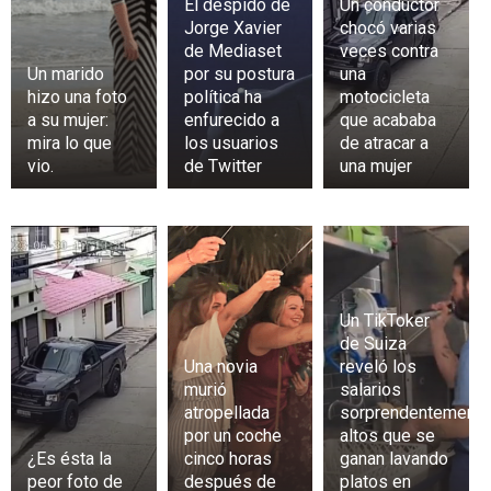
El despido de
Un conductor
Jorge Xavier
chocó varias
de Mediaset
veces contra
Un marido
por su postura
una
hizo una foto
política ha
motocicleta
a su mujer:
enfurecido a
que acababa
mira lo que
los usuarios
de atracar a
vio.
de Twitter
una mujer
Un TikToker
de Suiza
Una novia
reveló los
murió
salarios
atropellada
sorprendentement
por un coche
altos que se
¿Es ésta la
cinco horas
ganan lavando
peor foto de
después de
platos en