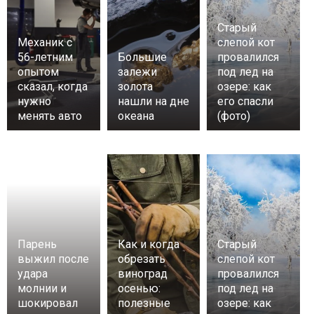
Старый
Механик с
слепой кот
56-летним
Большие
провалился
опытом
залежи
под лед на
сказал, когда
золота
озере: как
нужно
нашли на дне
его спасли
менять авто
океана
(фото)
Парень
Как и когда
Старый
выжил после
обрезать
слепой кот
удара
виноград
провалился
молнии и
осенью:
под лед на
шокировал
полезные
озере: как